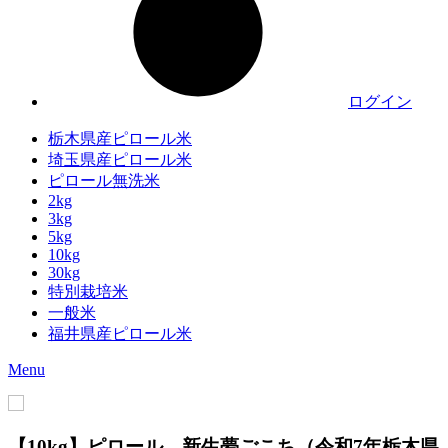
ログイン
栃木県産ピロール米
埼玉県産ピロール米
ピロール無洗米
2kg
3kg
5kg
10kg
30kg
特別栽培米
一般米
福井県産ピロール米
Menu
【10kg】ピロール 新生夢ごこち（令和7年栃木県