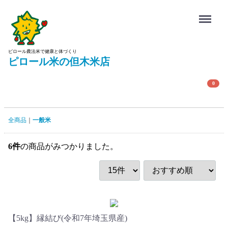
Menu
ピロール農法米で健康と体づくり
ピロール米の但木米店
0
全商品
一般米
6
件
の商品がみつかりました。
【5kg】縁結び(令和7年埼玉県産)