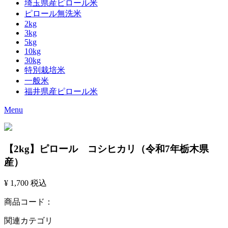
埼玉県産ピロール米
ピロール無洗米
2kg
3kg
5kg
10kg
30kg
特別栽培米
一般米
福井県産ピロール米
Menu
【2kg】ピロール コシヒカリ（令和7年栃木県
産）
¥ 1,700
税込
商品コード：
関連カテゴリ