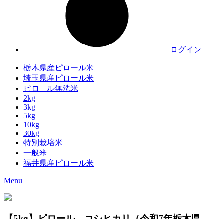
ログイン
栃木県産ピロール米
埼玉県産ピロール米
ピロール無洗米
2kg
3kg
5kg
10kg
30kg
特別栽培米
一般米
福井県産ピロール米
Menu
【5kg】ピロール コシヒカリ（令和7年栃木県